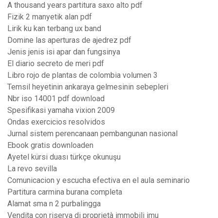
A thousand years partitura saxo alto pdf
Fizik 2 manyetik alan pdf
Lirik ku kan terbang ux band
Domine las aperturas de ajedrez pdf
Jenis jenis isi apar dan fungsinya
El diario secreto de meri pdf
Libro rojo de plantas de colombia volumen 3
Temsil heyetinin ankaraya gelmesinin sebepleri
Nbr iso 14001 pdf download
Spesifikasi yamaha vixion 2009
Ondas exercicios resolvidos
Jurnal sistem perencanaan pembangunan nasional
Ebook gratis downloaden
Ayetel kürsi duası türkçe okunuşu
La revo sevilla
Comunicacion y escucha efectiva en el aula seminario
Partitura carmina burana completa
Alamat sma n 2 purbalingga
Vendita con riserva di proprietà immobili imu