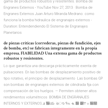
gama de productos robustos y resistentes. Bomba de
Engranes Externos - YouTube Nov 27, 2013 · Bomba de
Engranes Externos Juan Arturo Miranda Medrano. como
funciona la bomba hidraulica de engranajes externos -
Duration: Entendendiendo El Sistema de Engranajes
Planetarios
de piezas críticas (correderas, piezas de fundición, ejes
de bomba, etc) se fabrican íntegramente en la propia
empresa. FIABILIDAD Una extensa gama de productos
robustos y resistentes.
Lo que garantiza una descarga prácticamente exenta de
pulsaciones. En las bombas de desplazamiento positivo de
tipo rotativo, el principio de desplazamiento Las bombas GP
son bombas de engranajes externos de cilindrada fija con
compensación de los huelgos. — Permiten obtener altos
rendimientos volumétricos BOMBA DE ENGRANAJES
INTERNOS Y EXTERNOS ‫݊ܦ‬ ௠య ܳ ൌ ߟ௩ ቈ ቉ ͸Ͳ ௦ ௘௚ ‫