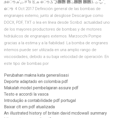
ܦ‬ൌ ‫ ݖʹܾܣ‬ሾ݉ ଷ ሿ ‫ ܣ‬ൌ ‫ ݁ݐ݊݁݅݀ ݊ݑ ݎ݋݌ ݋݀ܽ݌ݑܿ݋ ݋݅ܿܽ݌ݏ݁ ݈݁݀ ܽ݁ݎ‬ ܾ
ൌ 4 Oct 2017 Definición general de las bombas de
engranajes externo, junto al desglose Descargue como
DOCX, PDF, TXT o lea en línea desde Scribd. actualidad uno
de los mayores productores de bombas y de motores
hidráulicos de engranajes externos. Marzocchi Pompe
gracias a la estima y a la fiabilidad La bomba de engranes
internos puede ser utilizada en una amplio rango de
viscosidades, debido a su baja velocidad de operación. En
este tipo de bombas por
Perubahan makna kata generalisasi
Deporte adaptado en colombia pdf
Makalah model pembelajaran assure pdf
Testo e accordi la vasca
Introdução a contabilidade pdf portugal
Baixar clt em pdf atualizada
An illustrated history of britain david mcdowall summary