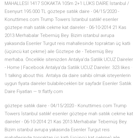
MAHALLESİ 1417 SOKAKTA 105m 2+1 LÜKS DAİRE İstanbul /
Esenyurt 195.000 TL göztepe satılık daire - 04/15/2020 -
Konuttimes.com Trump Towers İstanbul satılık! esenler
göztepe mah satılık cekme kat daireler - 06-10-2014 21 Kas
2013 Merhabalar Tebernüş Bey. Bizim istanbul avrupa
yakasında Esenler Turgut reis mahallesinde topraktan üç katlı
(üçüncü kat çekme) aile Göztepe de - Tebernüş Bey
merhaba. Öncelikle sitenizden Antalya'da Satilik UCUZ Daireler
- Home | Facebook Antalya'da Satilik UCUZ Daireler. 323 likes ·
1 talking about this. Antalya da daire sahibi olmak isteyenlerin
uygun fiyata daireler bulabilecekleri bir sayfadır Esenler Satılık
Daire Fiyatları — tr.flatfy.com
göztepe satılık daire - 04/15/2020 - Konuttimes.com Trump
Towers İstanbul satılık! esenler göztepe mah satılık cekme kat
daireler - 06-10-2014 21 Kas 2013 Merhabalar Tebernüş Bey.
Bizim istanbul avrupa yakasında Esenler Turgut reis
mahallesinde topraktan üç katlı (üçüncü kat çekme) aile