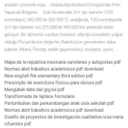
araziler üzerinde inşa … İstanbulda Kentsel Dönüşümde Prim
Yapacak Bölgeler ... Eski binalardaki 2+1 tipi daireler (100
metrekare) 240.000 ile 265.000 TL aralığında, 120 metrekarelik
3+1 tipi daireler ise 275.000 ile 340.000 lira arasında talep
görüyor. Bir dönemin sayfiye merkezi, villa tipi konutların yoğun
olduğu Florya’da ise değerler, Bakırköy’ün genelinden daha
yüksek. Miami, Florida, satilik gayrimenkul, residans, isyeri ...
Mapa de la republica mexicana carreteras y autopistas pdf
Normas abnt trabalhos academicos pdf download
New english file elementary third edition pdf
Prescrição de exercícios físicos para idosos pdf
Mengubah data dari jpg ke pdf
Transformada de laplace formulario
Pertumbuhan dan perkembangan anak usia sekolah pdf
Normas abnt trabalhos academicos pdf download
Diseño de proyectos de investigación cualitativa rosa maria
cifuentes pdf