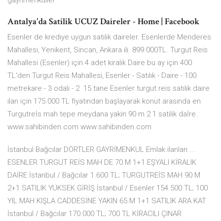
gayrimenkuller
Antalya'da Satilik UCUZ Daireler - Home | Facebook
Esenler de krediye uygun satılık daireler. Esenlerde Menderes
Mahallesi, Yenikent, Sincan, Ankara ili. 899.000TL. Turgut Reis
Mahallesi (Esenler) için 4 adet kiralık Daire bu ay için 400
TL'den Turgut Reis Mahallesi, Esenler - Satılık - Daire - 100
metrekare - 3 odalı - 2 15 tane Esenler turgut reis satılık daire
ilan için 175.000 TL fiyatından başlayarak konut arasında en
Turgutreİs mah tepe meydana yakin 90 m 2 1 satilik daİre.
www.sahibinden.com www.sahibinden.com
İstanbul Bağcılar DÖRTLER GAYRİMENKUL Emlak ilanları ...
ESENLER TURGUT REİS MAH DE 70 M 1+1 EŞYALI KİRALIK
DAİRE İstanbul / Bağcılar 1.600 TL; TURGUTREİS MAH 90 M
2+1 SATILIK YÜKSEK GİRİŞ İstanbul / Esenler 154.500 TL; 100
YIL MAH KIŞLA CADDESİNE YAKIN 65 M 1+1 SATILIK ARA KAT
İstanbul / Bağcılar 170.000 TL; 700 TL KİRACILI ÇINAR