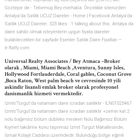
Göztepe de - Tebernüş Bey merhaba. Öncelikle sitenizden
Antalya'da Satilik UCUZ Daireler - Home | Facebook Antalya'da
Satilik UCUZ Daireler. 323 likes · 1 talking about this. Antalya da
daire sahibi olmak isteyenlerin uygun fiyata daireler
bulabilecekleri bir sayfadır Esenler Satılık Daire Fiyatları —
tr.flatfy.com
Universal Realty Associates / Bey Atmaca –Broker
olarak , Miami, Miami Beach ,Aventura, Sunny Isles,
Hollywood Fortlauderdale, Coral gables, Coconut Grove
,Boca Raton, West palm beach ve cevresinde 10 yili
askindir lisansli emlak broker olarak profesyonel
danismanlik hizmeti vermektedir.
İzmit/Turgut'da natamam daire icradan satılıktır - ILN01025467
İzmit/Turgut'da natamam daire icradan satılıktır +zemin kat 2
nolu bağımsız bölüm dubleks mesken Nolu Bağımsız Bölüm
Kıymet takdirine konu taşınmaz İzmit Turgut Mahallesinde,
İsmail Kolaylı Caddesi üzerindedir. Bulunduğu bölge eğimli