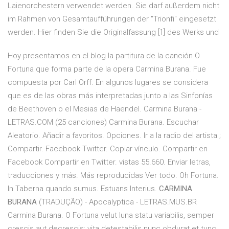
Laienorchestern verwendet werden. Sie darf außerdem nicht
im Rahmen von Gesamtaufführungen der "Trionfi" eingesetzt
werden. Hier finden Sie die Originalfassung [1] des Werks und
Hoy presentamos en el blog la partitura de la canción O
Fortuna que forma parte de la opera Carmina Burana. Fue
compuesta por Carl Orff. En algunos lugares se considera
que es de las obras más interpretadas junto a las Sinfonías
de Beethoven o el Mesias de Haendel. Carmina Burana -
LETRAS.COM (25 canciones) Carmina Burana. Escuchar
Aleatorio. Añadir a favoritos. Opciones. Ir a la radio del artista ;
Compartir. Facebook Twitter. Copiar vínculo. Compartir en
Facebook Compartir en Twitter. vistas 55.660. Enviar letras,
traducciones y más. Más reproducidas Ver todo. Oh Fortuna.
In Taberna quando sumus. Estuans Interius.
CARMINA
BURANA
(TRADUÇÃO) - Apocalyptica - LETRAS.MUS.BR
Carmina Burana. O Fortuna velut luna statu variabilis, semper
crescis aut decrescis; vita detestabilis nunc obdurat et tunc