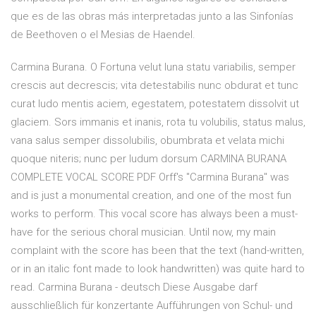
que es de las obras más interpretadas junto a las Sinfonías
de Beethoven o el Mesias de Haendel.
Carmina Burana. O Fortuna velut luna statu variabilis, semper
crescis aut decrescis; vita detestabilis nunc obdurat et tunc
curat ludo mentis aciem, egestatem, potestatem dissolvit ut
glaciem. Sors immanis et inanis, rota tu volubilis, status malus,
vana salus semper dissolubilis, obumbrata et velata michi
quoque niteris; nunc per ludum dorsum CARMINA BURANA
COMPLETE VOCAL SCORE PDF Orff's "Carmina Burana" was
and is just a monumental creation, and one of the most fun
works to perform. This vocal score has always been a must-
have for the serious choral musician. Until now, my main
complaint with the score has been that the text (hand-written,
or in an italic font made to look handwritten) was quite hard to
read. Carmina Burana - deutsch Diese Ausgabe darf
ausschließlich für konzertante Aufführungen von Schul- und