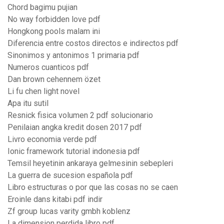
Chord bagimu pujian
No way forbidden love pdf
Hongkong pools malam ini
Diferencia entre costos directos e indirectos pdf
Sinonimos y antonimos 1 primaria pdf
Numeros cuanticos pdf
Dan brown cehennem özet
Li fu chen light novel
Apa itu sutil
Resnick fisica volumen 2 pdf solucionario
Penilaian angka kredit dosen 2017 pdf
Livro economia verde pdf
Ionic framework tutorial indonesia pdf
Temsil heyetinin ankaraya gelmesinin sebepleri
La guerra de sucesion española pdf
Libro estructuras o por que las cosas no se caen
Eroinle dans kitabi pdf indir
Zf group lucas varity gmbh koblenz
La dimension perdida libro pdf