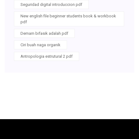
Seguridad digital introduccion pdf
New english file beginner students book & workbook
pdf
Demam bifasik adalah pdf
Ciri buah naga organik
Antropologia estrutural 2 pdf