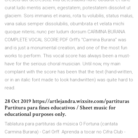
curat ludo mentis aciem, egestatem, potestatem dissolvit ut
glaciem. Sors immanis et inanis, rota tu volubilis, status malus,
vana salus semper dissolubilis, obumbrata et velata michi
quoque niteris; nunc per ludum dorsum CARMINA BURANA
COMPLETE VOCAL SCORE PDF Orff's "Carmina Burana" was
and is just a monumental creation, and one of the most fun
works to perform. This vocal score has always been a must-
have for the serious choral musician. Until now, my main
complaint with the score has been that the text (hand-written,
or in an italic font made to look handwritten) was quite hard to
read.
28 Oct 2019 https://artlejandra.wixsite.com/partituras
Partitura para fines educativos / Sheet music for
educational purposes only.
Tablatura para partituras da música O Fortuna (cantata
Carmina Burana) - Carl Orff. Aprenda a tocar no Cifra Club -