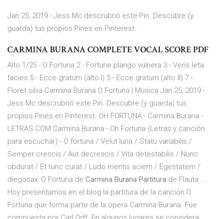
Jan 25, 2019 - Jess Mc descrubrió este Pin. Descubre (y
guarda) tus propios Pines en Pinterest.
CARMINA BURANA COMPLETE VOCAL SCORE PDF
Alto 1/25 - O Fortuna 2 - Fortune plango vulnera 3 - Veris leta
facies 5 - Ecce gratum (alto I) 5 - Ecce gratum (alto II) 7 -
Floret silva Carmina Burana O Fortuna | Musica Jan 25, 2019 -
Jess Mc descrubrió este Pin. Descubre (y guarda) tus
propios Pines en Pinterest. OH FORTUNA - Carmina Burana -
LETRAS.COM Carmina Burana - Oh Fortuna (Letras y canción
para escuchar) - O fortuna / Velut luna / Statu variabilis /
Semper crescis / Aut decrescis / Vita detestabilis / Nunc
obdurat / Et tunc curat / Ludo mentis aciem / Egestatem /
diegosax: O Fortuna de
Carmina Burana Partitura
de Flauta ...
Hoy presentamos en el blog la partitura de la canción O
Fortuna que forma parte de la opera Carmina Burana. Fue
compuesta por Carl Orff. En algunos lugares se considera