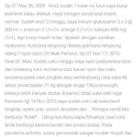
Sp.OT May 26, 2009 · Kira2 sudah 1 bulan ini, lutut saya bunyi
krek-krek kalau ditekuk. Hasil rontgen sendi lutut masih
normal. Sudah kira2 2 minggu, saya minum glukosamin 2 x 2 @
500 mr + enervon C (1×1)+ omega 3 (1×1)+ kalsium 600 mg
(1×1), tapi bunyi masih tetap. Apakah dengan suntikan
Hyaluronic Acid bisa langsung diatasi jadi bunyi langsung
hilang ? nyeri lutut | Dr Muki Partono, Sp.OT Nov 17, 2010 ·
Dear Dr. Muki, Sudah satu minggu saya nyeri pada kedua lutut
dan belakang lutut terutama lutut kanan nyeri dan kaku
terutama pada saat jongkok atau sembahyang.Usia saya 46
tahun, berat badan 71 kg dengan tinggi 156(overweight,
bekerja lebih banyak duduk di kantor, tidak suka olah raga
Kemaren tgl 16 Nov 2010 saya sudah cek Lab kolesterol
lengkap, asam urat, ureum, kreatinin dan … Kenapa sendi kita
berbunyi “Krek!!”… | Blog-nya Aesculapia Misalnya, saat lutut
Anda berbunyi karena berdiri dari posisi duduk. Pada
penderita arthritis, suara gemeretak sangat mudah terjadi dan