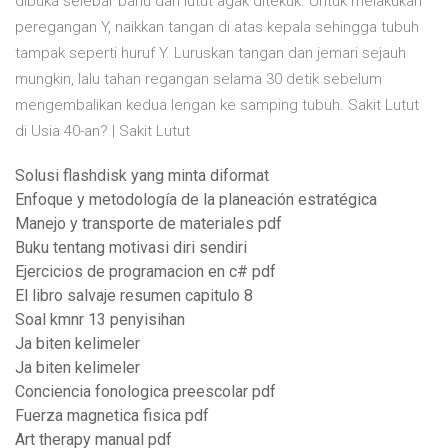
dibuka selebar bahu dan lutut agak ditekuk. Untuk melakukan
peregangan Y, naikkan tangan di atas kepala sehingga tubuh
tampak seperti huruf Y. Luruskan tangan dan jemari sejauh
mungkin, lalu tahan regangan selama 30 detik sebelum
mengembalikan kedua lengan ke samping tubuh. Sakit Lutut
di Usia 40-an? | Sakit Lutut
Solusi flashdisk yang minta diformat
Enfoque y metodología de la planeación estratégica
Manejo y transporte de materiales pdf
Buku tentang motivasi diri sendiri
Ejercicios de programacion en c# pdf
El libro salvaje resumen capitulo 8
Soal kmnr 13 penyisihan
Ja biten kelimeler
Ja biten kelimeler
Conciencia fonologica preescolar pdf
Fuerza magnetica fisica pdf
Art therapy manual pdf