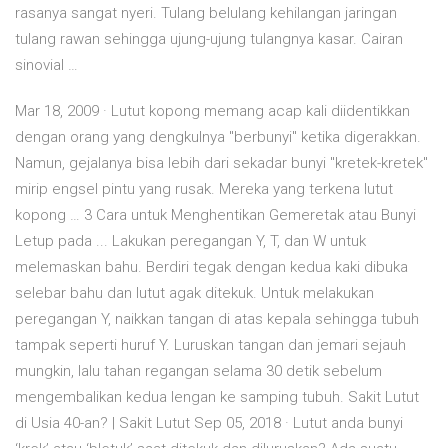
rasanya sangat nyeri. Tulang belulang kehilangan jaringan
tulang rawan sehingga ujung-ujung tulangnya kasar. Cairan
sinovial …
Mar 18, 2009 · Lutut kopong memang acap kali diidentikkan
dengan orang yang dengkulnya "berbunyi" ketika digerakkan.
Namun, gejalanya bisa lebih dari sekadar bunyi "kretek-kretek"
mirip engsel pintu yang rusak. Mereka yang terkena lutut
kopong … 3 Cara untuk Menghentikan Gemeretak atau Bunyi
Letup pada ... Lakukan peregangan Y, T, dan W untuk
melemaskan bahu. Berdiri tegak dengan kedua kaki dibuka
selebar bahu dan lutut agak ditekuk. Untuk melakukan
peregangan Y, naikkan tangan di atas kepala sehingga tubuh
tampak seperti huruf Y. Luruskan tangan dan jemari sejauh
mungkin, lalu tahan regangan selama 30 detik sebelum
mengembalikan kedua lengan ke samping tubuh. Sakit Lutut
di Usia 40-an? | Sakit Lutut Sep 05, 2018 · Lutut anda bunyi