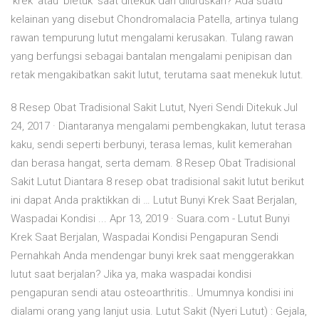
‘krek’ atau ‘bletuk’ saat ditekuk dan diluruskan? Ada suatu
kelainan yang disebut Chondromalacia Patella, artinya tulang
rawan tempurung lutut mengalami kerusakan. Tulang rawan
yang berfungsi sebagai bantalan mengalami penipisan dan
retak mengakibatkan sakit lutut, terutama saat menekuk lutut.
8 Resep Obat Tradisional Sakit Lutut, Nyeri Sendi Ditekuk Jul
24, 2017 · Diantaranya mengalami pembengkakan, lutut terasa
kaku, sendi seperti berbunyi, terasa lemas, kulit kemerahan
dan berasa hangat, serta demam. 8 Resep Obat Tradisional
Sakit Lutut Diantara 8 resep obat tradisional sakit lutut berikut
ini dapat Anda praktikkan di … Lutut Bunyi Krek Saat Berjalan,
Waspadai Kondisi ... Apr 13, 2019 · Suara.com - Lutut Bunyi
Krek Saat Berjalan, Waspadai Kondisi Pengapuran Sendi
Pernahkah Anda mendengar bunyi krek saat menggerakkan
lutut saat berjalan? Jika ya, maka waspadai kondisi
pengapuran sendi atau osteoarthritis.. Umumnya kondisi ini
dialami orang yang lanjut usia. Lutut Sakit (Nyeri Lutut) : Gejala,