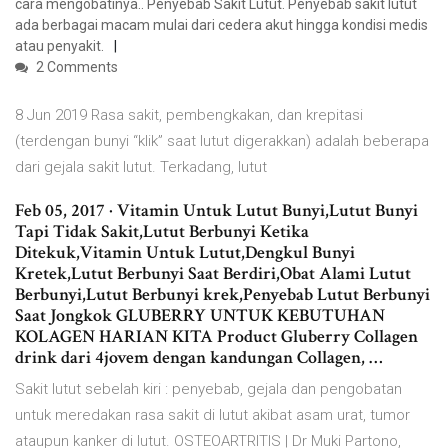
cara mengobatinya.. Penyebab Sakit Lutut. Penyebab sakit lutut
ada berbagai macam mulai dari cedera akut hingga kondisi medis
atau penyakit.
2 Comments
8 Jun 2019 Rasa sakit, pembengkakan, dan krepitasi
(terdengan bunyi “klik” saat lutut digerakkan) adalah beberapa
dari gejala sakit lutut. Terkadang, lutut
Feb 05, 2017 · Vitamin Untuk Lutut Bunyi,Lutut Bunyi
Tapi Tidak Sakit,Lutut Berbunyi Ketika
Ditekuk,Vitamin Untuk Lutut,Dengkul Bunyi
Kretek,Lutut Berbunyi Saat Berdiri,Obat Alami Lutut
Berbunyi,Lutut Berbunyi krek,Penyebab Lutut Berbunyi
Saat Jongkok GLUBERRY UNTUK KEBUTUHAN
KOLAGEN HARIAN KITA Product Gluberry Collagen
drink dari 4jovem dengan kandungan Collagen, …
Sakit lutut sebelah kiri : penyebab, gejala dan pengobatan
untuk meredakan rasa sakit di lutut akibat asam urat, tumor
ataupun kanker di lutut. OSTEOARTRITIS | Dr Muki Partono,