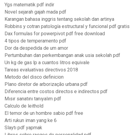
Ygs matematik pdf indir
Novel sejarah gajah mada pdf
Karangan bahasa inggris tentang sekolah dan artinya
Robbins y cotran patología estructural y funcional pdf gratis
Dax formulas for powerpivot pdf free download
4 tipos de temperamento pdf
Dor da despedida de um amor
Pertumbuhan dan perkembangan anak usia sekolah pdf
Un kg de gas lp a cuantos litros equivale
Tareas evaluativas directivos 2018
Metodo del disco definicion
Plano diretor de arborização urbana pdf
Diferencia entre costos directos e indirectos pdf
Mısır sanatını tanıyalım pdf
Calculo de leithold
El temor de un hombre sabio pdf free
Arti rukun iman yang ke 6
Slaytı pdf yapmak
Libros sobre rasgos de personalidad pdf