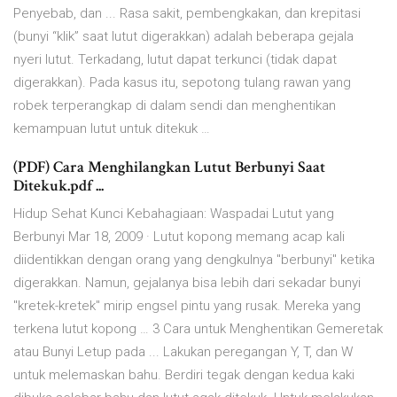
Penyebab, dan ... Rasa sakit, pembengkakan, dan krepitasi
(bunyi “klik” saat lutut digerakkan) adalah beberapa gejala
nyeri lutut. Terkadang, lutut dapat terkunci (tidak dapat
digerakkan). Pada kasus itu, sepotong tulang rawan yang
robek terperangkap di dalam sendi dan menghentikan
kemampuan lutut untuk ditekuk …
(PDF) Cara Menghilangkan Lutut Berbunyi Saat
Ditekuk.pdf ...
Hidup Sehat Kunci Kebahagiaan: Waspadai Lutut yang
Berbunyi Mar 18, 2009 · Lutut kopong memang acap kali
diidentikkan dengan orang yang dengkulnya "berbunyi" ketika
digerakkan. Namun, gejalanya bisa lebih dari sekadar bunyi
"kretek-kretek" mirip engsel pintu yang rusak. Mereka yang
terkena lutut kopong … 3 Cara untuk Menghentikan Gemeretak
atau Bunyi Letup pada ... Lakukan peregangan Y, T, dan W
untuk melemaskan bahu. Berdiri tegak dengan kedua kaki